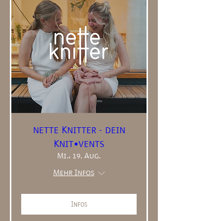
nette Knitter - dein
Knit•vents
Mi., 19. Aug.
Mehr Infos
Infos