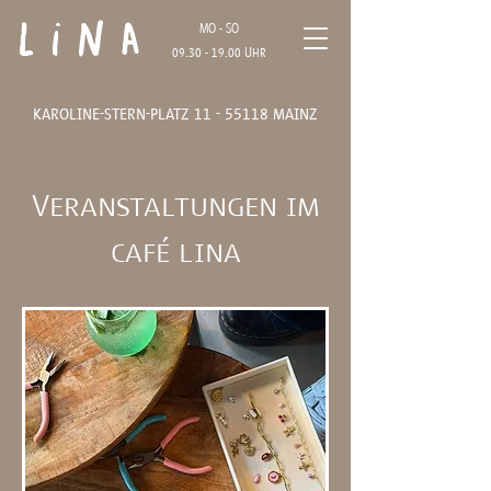
Lina
MO - SO
09.30 - 19.00
Uhr
karoline-stern-platz
11 - 55118
mainz
Veranstaltungen im
café lina