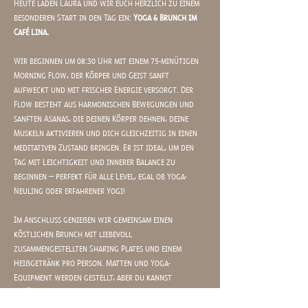
Heute laden Laura und wir euch herzlich zu einem 
besonderen Start in den Tag ein: 
Yoga & Brunch im 
Café Lina. 
Wir beginnen um 08:30 Uhr mit einem 75-minütigen 
Morning Flow, der Körper und Geist sanft 
aufweckt und mit frischer Energie versorgt. Der 
Flow besteht aus harmonischen Bewegungen und 
sanften Asanas, die deinen Körper dehnen, deine 
Muskeln aktivieren und dich gleichzeitig in einen 
meditativen Zustand bringen. Er ist ideal, um den 
Tag mit Leichtigkeit und innerer Balance zu 
beginnen – perfekt für alle Level, egal ob Yoga-
Neuling oder erfahrener Yogi!
Im Anschluss genießen wir gemeinsam einen 
köstlichen Brunch mit liebevoll 
zusammengestellten Sharing Plates und einem 
Heißgetränk pro Person. Matten und Yoga-
Equipment werden gestellt, aber du kannst 
natürlich auch gerne deine eigene Matte 
mitbringen.