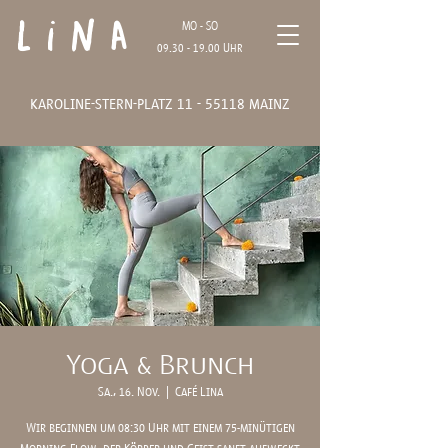
Lina
MO - SO
09.30 - 19.00
Uhr
karoline-stern-platz
11 - 55118
mainz
Yoga & Brunch
Sa., 16. Nov.
  |  
Café Lina
Wir beginnen um 08:30 Uhr mit einem 75-minütigen