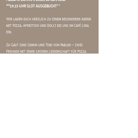
**19.15 UHR SLOT AUSGEBUCHT
**
Wir laden euch herzlich zu einem besonderen Abend 
mit Pizza, Aperitivo und Dolci bei uns im Café Lina 
ein. 
Zu Gast sind Simon und Tobi von Pabl00 – zwei 
Freunde mit einer großen Leidenschaft für Pizza. 
Ab 17:00 Uhr bereiten die Beiden eure Pizza frisch 
vor Ort zu. Dazu servieren wir unsere 
hausgemachten Aperitivi und Dolci. 
Mehr anzeigen
MO - SO 09.30 - 19​.00
Uhr
karoline-stern-platz 11