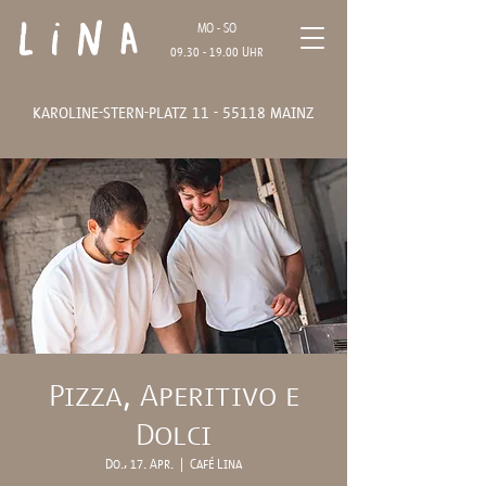
Lina
MO - SO
09.30 - 19.00
Uhr
karoline-stern-platz
11 - 55118
mainz
Pizza, Aperitivo e
Dolci
Do., 17. Apr.
  |  
Café Lina