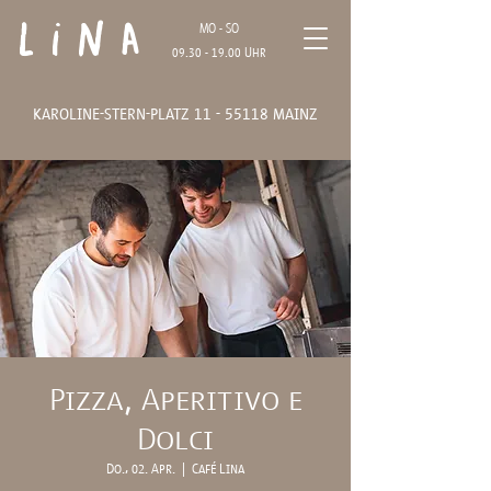
Lina
MO - SO
09.30 - 19.00
Uhr
karoline-stern-platz
11 - 55118
mainz
Pizza, Aperitivo e
Dolci
Do., 02. Apr.
  |  
Café Lina