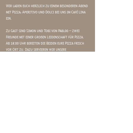
Wir laden euch herzlich zu einem besonderen Abend 
mit Pizza, Aperitivo und Dolci bei uns im Café Lina 
ein.
Zu Gast sind Simon und Tobi von Pabl00 – zwei 
Freunde mit einer großen Leidenschaft für Pizza.
Ab 18:00 Uhr bereiten die Beiden eure Pizza frisch 
vor Ort zu. Dazu servieren wir unsere 
hausgemachten Aperitivi und Dolci.
Aus 5 verschiedenen Pizzen könnt ihr wählen.
Mehr anzeigen
MO - SO 09.30 - 19​.00
Uhr
karoline-stern-platz 11