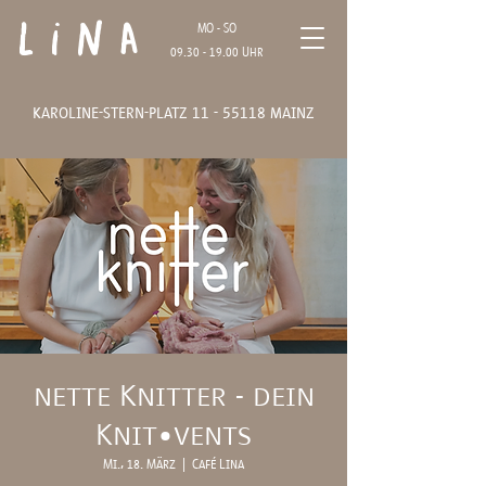
Lina
MO - SO
09.30 - 19.00
Uhr
karoline-stern-platz
11 - 55118
mainz
nette Knitter - dein
Knit•vents
Mi., 18. März
  |  
Café Lina