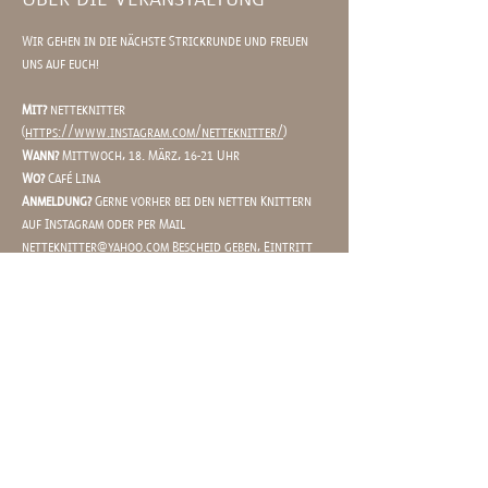
Wir gehen in die nächste Strickrunde und freuen 
uns auf euch!
Mit? 
netteknitter 
(
https://www.instagram.com/netteknitter/
)
Wann?
 Mittwoch, 18. März, 16-21 Uhr 
Wo?
 Café Lina 
Anmeldung?
 Gerne vorher bei den netten Knittern 
auf Instagram oder per Mail 
netteknitter@yahoo.com
 Bescheid geben, Eintritt 
gibt es selbstverständlich Keinen
Special? 
Hausgemachte Limo + Avocado Stulle oder 
Humus Stulle für 14€ (3€ gehen an die Knitter 
Veranstalter für Utensilien) 
Mehr anzeigen