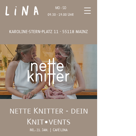
Lina
MO - SO
09.30 - 19.00
Uhr
karoline-stern-platz
11 - 55118
mainz
nette Knitter - dein
Knit•vents
Mi., 21. Jan.
  |  
Café Lina