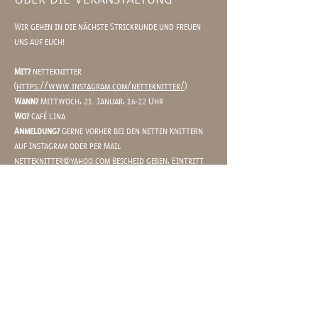
Wir gehen in die nächste Strickrunde und freuen 
uns auf euch!
Mit? 
netteknitter 
(
https://www.instagram.com/netteknitter/
)
Wann?
 Mittwoch, 21. Januar, 16-22 Uhr 
Wo?
 Café Lina 
Anmeldung?
 Gerne vorher bei den netten Knittern 
auf Instagram oder per Mail 
netteknitter@yahoo.com
 Bescheid geben, Eintritt 
gibt es selbstverständlich Keinen
Special? 
Hausgemachte Limo + Avocado Stulle oder 
Humus Stulle für 14€ (3€ gehen an die Knitter 
Veranstalter für Utensilien) 
Mehr anzeigen