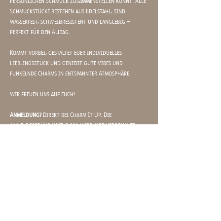
persönlichen Schmuck zusammenstellen könnt. Alle 
Schmuckstücke bestehen aus Edelstahl, sind 
wasserfest, schweißresistent und langlebig – 
perfekt für den Alltag.
Kommt vorbei, gestaltet euer individuelles 
Lieblingsstück und genießt gute Vibes und 
funkelnde Charms in entspannter Atmosphäre.
Wir freuen uns auf euch!
Anmeldung?
 Direkt bei Charm It Up. Die 
Anmeldegebühr über 5,00€ wird Ort verrechnet 
und dient nur als Sicherheit für euer Kommen: 
https://charm-it-up.com/buchung/
Mit? 
Charm It Up (
https://charm-it-up.com
)
Wann?
 Dienstag, 21. Juli, 17-21:15 Uhr 
Mehr anzeigen