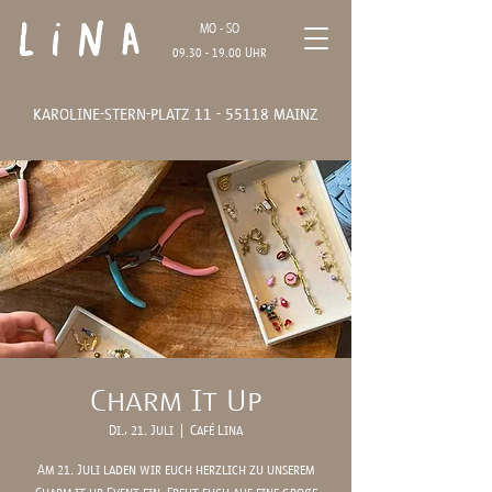
Lina
MO - SO
09.30 - 19.00
Uhr
karoline-stern-platz
11 - 55118
mainz
Charm It Up
Di., 21. Juli
  |  
Café Lina
Am 21. Juli laden wir euch herzlich zu unserem