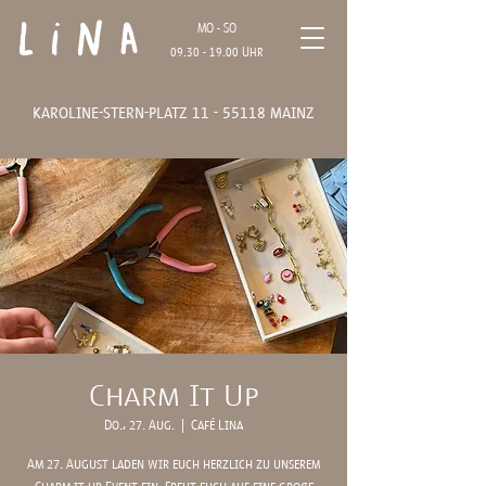
Lina
MO - SO
09.30 - 19.00
Uhr
karoline-stern-platz
11 - 55118
mainz
Charm It Up
Do., 27. Aug.
  |  
Café Lina
Am 27. August laden wir euch herzlich zu unserem