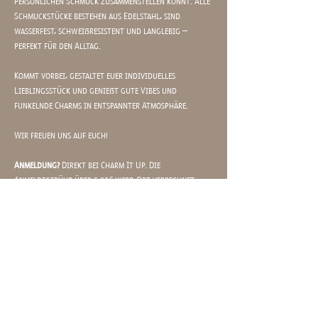
persönlichen Schmuck zusammenstellen könnt. Alle 
Schmuckstücke bestehen aus Edelstahl, sind 
wasserfest, schweißresistent und langlebig – 
perfekt für den Alltag.
Kommt vorbei, gestaltet euer individuelles 
Lieblingsstück und genießt gute Vibes und 
funkelnde Charms in entspannter Atmosphäre.
Wir freuen uns auf euch!
Anmeldung?
 Direkt bei Charm It Up. Die 
Anmeldegebühr über 5,00€ wird Ort verrechnet 
und dient nur als Sicherheit für euer Kommen: 
https://charm-it-up.com/buchung/
Mit? 
Charm It Up (
https://charm-it-up.com
)
Wann?
 Donnerstag, 27.08., 17-21:15 Uhr 
Mehr anzeigen