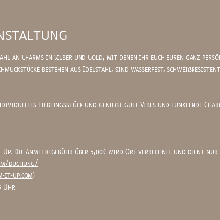
nstaltung
ahl an Charms in Silber und Gold, mit denen ihr euch euren ganz persö
hmuckstücke bestehen aus Edelstahl, sind wasserfest, schweißresistent
ndividuelles Lieblingsstück und genießt gute Vibes und funkelnde Char
t Up. Die Anmeldegebühr über 5,00€ wird Ort verrechnet und dient nur a
com/buchung/
m-it-up.com
)
5 Uhr 