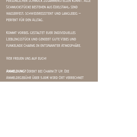
persönlichen Schmuck zusammenstellen könnt. Alle 
Schmuckstücke bestehen aus Edelstahl, sind 
wasserfest, schweißresistent und langlebig – 
perfekt für den Alltag.
Kommt vorbei, gestaltet euer individuelles 
Lieblingsstück und genießt gute Vibes und 
funkelnde Charms in entspannter Atmosphäre.
Wir freuen uns auf euch!
Anmeldung?
 Direkt bei Charm It Up. Die 
Anmeldegebühr über 5,00€ wird Ort verrechnet 
und dient nur als Sicherheit für euer Kommen: 
https://charm-it-up.com/buchung/?
location_id=6532&date=2026-04-28
Mit? 
Charm It Up (
https://charm-it-up.com
)
Wann?
 Dienstag, 28. April, 17-21:15 Uhr 
Mehr anzeigen