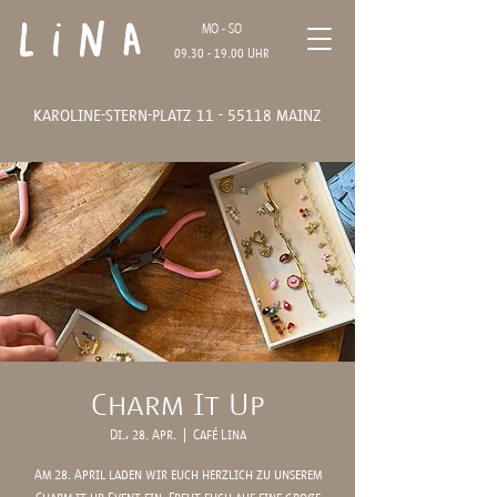
Lina
MO - SO
09.30 - 19.00
Uhr
karoline-stern-platz
11 - 55118
mainz
Charm It Up
Di., 28. Apr.
  |  
Café Lina
Am 28. April laden wir euch herzlich zu unserem