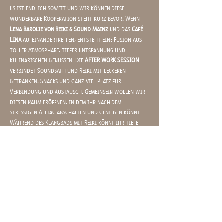
Es ist endlich soweit und wir können diese 
wunderbare Kooperation steht kurz bevor. Wenn 
Lena Barolie von Reiki & Sound Mainz
 und das 
Café 
Lina
 aufeinandertreffen, entsteht eine Fusion aus 
toller Atmosphäre, tiefer Entspannung und 
kulinarischen Genüssen. Die 
AFTER WORK SESSION
verbindet Soundbath und Reiki mit leckeren 
Getränken, Snacks und ganz viel Platz für 
Verbindung und Austausch. Gemeinsein wollen wir 
diesen Raum eröffnen, in dem ihr nach dem 
stressigen Alltag abschalten und genießen könnt. 
Während des Klangbads mit Reiki könnt ihr tiefe 
Entspannung erfahren, euer Nervensystem 
regulieren und vorhanden Blockaden lösen. Danach 
gibt es leckere Snacks und Getränke bei nettem 
Beisammensein. 
Tickets und mehr Infos direkt bei 
Lenas Instagram
. 
Ticket 55€, Link in Bio auf Lenas Instagram. 
Wir freuen uns auf dich!