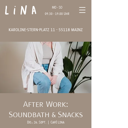
Lina
MO - SO
09.30 - 19.00
Uhr
karoline-stern-platz
11 - 55118
mainz
After Work:
Soundbath & Snacks
Do., 26. Sept.
  |  
Café Lina