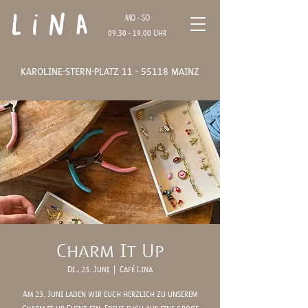
Lina
MO - SO
09.30 - 19.00
Uhr
karoline-stern-platz
11 - 55118
mainz
Charm It Up
Di., 23. Juni
  |  
Café Lina
Am 23. Juni laden wir euch herzlich zu unserem