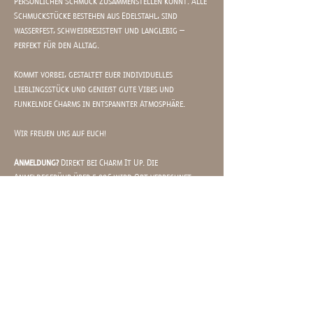
persönlichen Schmuck zusammenstellen könnt. Alle 
Schmuckstücke bestehen aus Edelstahl, sind 
wasserfest, schweißresistent und langlebig – 
perfekt für den Alltag.
Kommt vorbei, gestaltet euer individuelles 
Lieblingsstück und genießt gute Vibes und 
funkelnde Charms in entspannter Atmosphäre.
Wir freuen uns auf euch!
Anmeldung?
 Direkt bei Charm It Up. Die 
Anmeldegebühr über 5,00€ wird Ort verrechnet 
und dient nur als Sicherheit für euer Kommen: 
https://charm-it-up.com/buchung/
Mit? 
Charm It Up (
https://charm-it-up.com
)
Wann?
 Dienstag, 23. Juni, 17-21:15 Uhr 
Mehr anzeigen